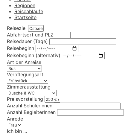
Regionen
Reiseabläufe
Startseite
Reiseziel
Abfahrtsort und PLZ
Reisedauer (Tage)
Reisebeginn
Reisebeginn (alternativ)
Art der Anreise
Verpflegungsart
Zimmerausstattung
Preisvorstellung
Anzahl SchülerInnen
Anzahl BegleiterInnen
Anrede
Ich bin ...