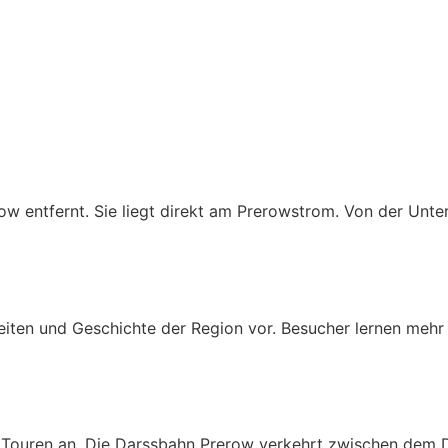
w entfernt. Sie liegt direkt am Prerowstrom. Von der Unte
iten und Geschichte der Region vor. Besucher lernen mehr 
 Touren an. Die Darssbahn Prerow verkehrt zwischen dem D