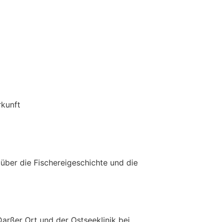
rkunft
über die Fischereigeschichte und die
arßer Ort und der Ostseeklinik bei