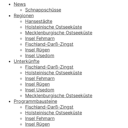
News
Schnappschüsse
Regionen
Hansestädte
Holsteinische Ostseeküste
Mecklenburgische Ostseeküste
Insel Fehmarn
Fischland-Darß-Zingst
Insel Rügen
Insel Usedom
Unterkünfte
Fischland-Darß-Zingst
Holsteinische Ostseeküste
Insel Fehmarn
Insel Rügen
Insel Usedom
Mecklenburgische Ostseeküste
Programmbausteine
Fischland-Darß-Zingst
Holsteinische Ostseeküste
Insel Fehmarn
Insel Rügen