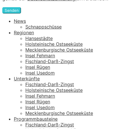
Senden
News
Schnappschüsse
Regionen
Hansestädte
Holsteinische Ostseeküste
Mecklenburgische Ostseeküste
Insel Fehmarn
Fischland-Darß-Zingst
Insel Rügen
Insel Usedom
Unterkünfte
Fischland-Darß-Zingst
Holsteinische Ostseeküste
Insel Fehmarn
Insel Rügen
Insel Usedom
Mecklenburgische Ostseeküste
Programmbausteine
Fischland-Darß-Zingst