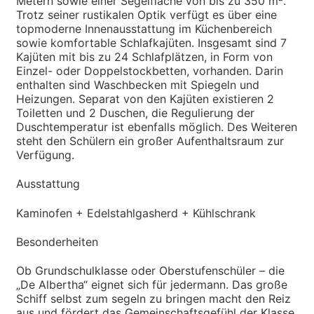
Metern sowie einer Segelfläche von bis zu 350 m².
Trotz seiner rustikalen Optik verfügt es über eine
topmoderne Innenausstattung im Küchenbereich
sowie komfortable Schlafkajüten. Insgesamt sind 7
Kajüten mit bis zu 24 Schlafplätzen, in Form von
Einzel- oder Doppelstockbetten, vorhanden. Darin
enthalten sind Waschbecken mit Spiegeln und
Heizungen. Separat von den Kajüten existieren 2
Toiletten und 2 Duschen, die Regulierung der
Duschtemperatur ist ebenfalls möglich. Des Weiteren
steht den Schülern ein großer Aufenthaltsraum zur
Verfügung.
Ausstattung
Kaminofen + Edelstahlgasherd + Kühlschrank
Besonderheiten
Ob Grundschulklasse oder Oberstufenschüler – die
„De Albertha“ eignet sich für jedermann. Das große
Schiff selbst zum segeln zu bringen macht den Reiz
aus und fördert das Gemeinschaftsgefühl der Klasse.